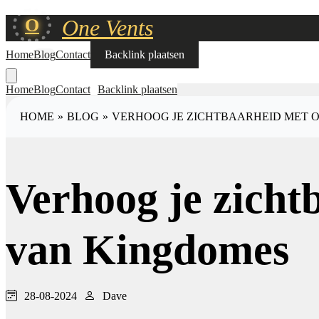
O
One Vents
Home
Blog
Contact
Backlink plaatsen
Home
Blog
Contact
Backlink plaatsen
HOME
»
BLOG
»
VERHOOG JE ZICHTBAARHEID MET 
Verhoog je zicht
van Kingdomes
28-08-2024
Dave