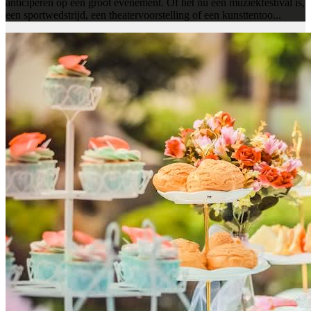
anticiperen op een groot evenement. Of het nu een muziekfestival is,
een sportwedstrijd, een theatervoorstelling of een kunsttentoo...