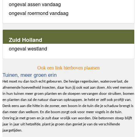
ongeval assen vandaag
ongeval roermond vandaag
Zuid Holland
ongeval westland
Ook een link hierboven plaatsen
Tuinen, meer groen erin
Het moet nu dan toch echt gebeuren. De hevige regenbuien, wateroverlast, de
afnemende hoeveelheid insecten, daar kun jij ook wat aan doen. Als veel mensen
in hun tuinen meer groen planten en de stoepen vervangen door struiken, bomen
en planten dan zal de natuur daarvan opknappen. Je hebt er zelf ook profijt van.
Denk eens aan die hitte in de zomer, een boom in de tuin die je schaduw brengt is
dan meer dan welkom. En die boom zorgt ook voor meer vogels in de tuin.
Omring je met groen en je zult daar vrolijk van worden. Die betonnen stoep blijft
jaar in jaar uit hetzelfde, plant je groen dan geniet je van de verschillende
jaargetijden.