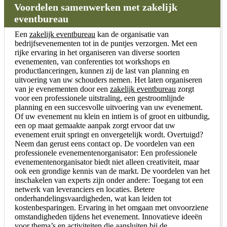
Voordelen samenwerken met zakelijk
eventbureau
Een
zakelijk eventbureau
kan de organisatie van
bedrijfsevenementen tot in de puntjes verzorgen. Met een
rijke ervaring in het organiseren van diverse soorten
evenementen, van conferenties tot workshops en
productlanceringen, kunnen zij de last van planning en
uitvoering van uw schouders nemen. Het laten organiseren
van je evenementen door een
zakelijk eventbureau
zorgt
voor een professionele uitstraling, een gestroomlijnde
planning en een succesvolle uitvoering van uw evenement.
Of uw evenement nu klein en intiem is of groot en uitbundig,
een op maat gemaakte aanpak zorgt ervoor dat uw
evenement eruit springt en onvergetelijk wordt. Overtuigd?
Neem dan gerust eens contact op. De voordelen van een
professionele evenementenorganisator: Een professionele
evenementenorganisator biedt niet alleen creativiteit, maar
ook een grondige kennis van de markt. De voordelen van het
inschakelen van experts zijn onder andere: Toegang tot een
netwerk van leveranciers en locaties. Betere
onderhandelingsvaardigheden, wat kan leiden tot
kostenbesparingen. Ervaring in het omgaan met onvoorziene
omstandigheden tijdens het evenement. Innovatieve ideeën
voor thema’s en activiteiten die aansluiten bij de