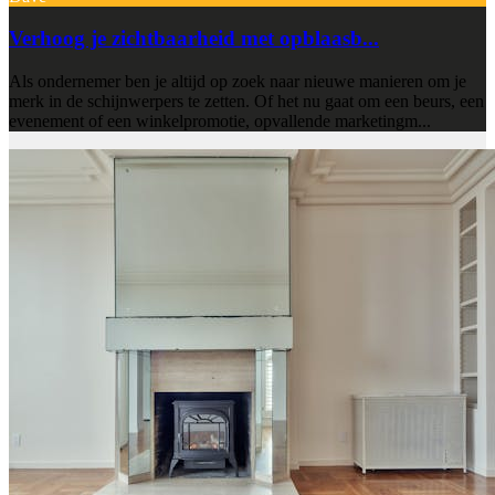
Verhoog je zichtbaarheid met opblaasb...
Als ondernemer ben je altijd op zoek naar nieuwe manieren om je
merk in de schijnwerpers te zetten. Of het nu gaat om een beurs, een
evenement of een winkelpromotie, opvallende marketingm...