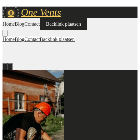
One Vents
O
Home
Blog
Contact
Backlink plaatsen
Home
Blog
Contact
Backlink plaatsen