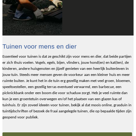
Tuinen voor mens en dier
Essentieel voor tuinen is dat ze geschikt zijn voor mens en dier, dat beide partijen
er zich thuis voelen. Vogels, egels, bijen, vlinders, jouw hond(en) en kat(ten), de
kinderen, andere huisgenoten en jijzelf genieten van een heerlijk buitenleven in
jouw tuin. Steeds meer mensen geven de voorkeur aan een kleiner huis en meer
ruimte buiten. Je kunt het in de tuin erg gezellig maken met veel groen, bloemen,
speeltoestellen, een gezellig terras eventueel verwarmd, een barbecue, een
picknickbank onder een boom die voor schaduw zorgt. Heb je veel ruimte dan
kun je een groentetuin overwegen en/of het plaatsen van een glazen kas of
tuinhuis. Er zijn zoveel ideeën voor tuinen, bekijk al dat moois online, grasduin in
tuintijdschriften of bezoek de fraai aangelegde tuinen, die op bepaalde tijden zijn
geopend voor publiek.